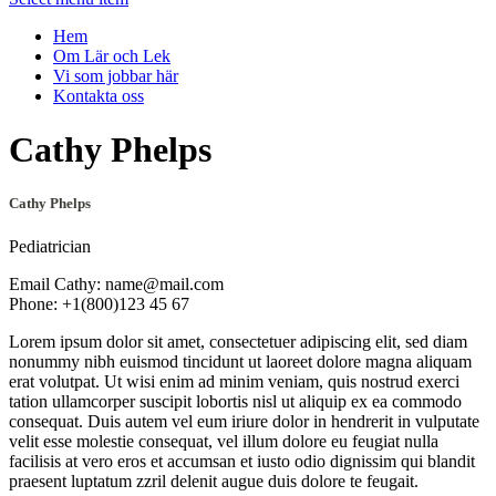
Hem
Om Lär och Lek
Vi som jobbar här
Kontakta oss
Cathy Phelps
Cathy Phelps
Pediatrician
Email Cathy: name@mail.com
Phone: +1(800)123 45 67
Lorem ipsum dolor sit amet, consectetuer adipiscing elit, sed diam
nonummy nibh euismod tincidunt ut laoreet dolore magna aliquam
erat volutpat. Ut wisi enim ad minim veniam, quis nostrud exerci
tation ullamcorper suscipit lobortis nisl ut aliquip ex ea commodo
consequat. Duis autem vel eum iriure dolor in hendrerit in vulputate
velit esse molestie consequat, vel illum dolore eu feugiat nulla
facilisis at vero eros et accumsan et iusto odio dignissim qui blandit
praesent luptatum zzril delenit augue duis dolore te feugait.