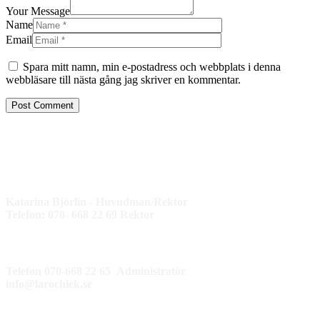
Your Message
Name
Email
Spara mitt namn, min e-postadress och webbplats i denna
webbläsare till nästa gång jag skriver en kommentar.
Katarina Björlin - Huvudman/Rektor
Telefon: 070- 668 22 69 Rektor
Telefon 070-668 22 65 Administratör
info@larochlek.se