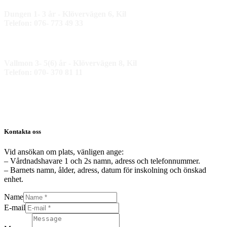
Dungen 1- 3 år - Klövervägen 6, Kil
Telefon: 076- 773 49 33
Vallmon 3- 5(6) år - Klövervägen 8, Kil
Telefon: 070- 370 81 11
Kontakta oss
Vid ansökan om plats, vänligen ange:
– Vårdnadshavare 1 och 2s namn, adress och telefonnummer.
– Barnets namn, ålder, adress, datum för inskolning och önskad
enhet.
Name
E-mail