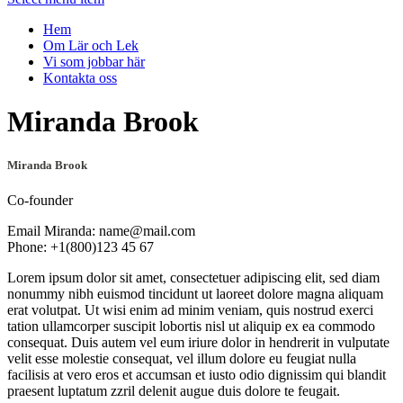
Hem
Om Lär och Lek
Vi som jobbar här
Kontakta oss
Miranda Brook
Miranda Brook
Co-founder
Email Miranda: name@mail.com
Phone: +1(800)123 45 67
Lorem ipsum dolor sit amet, consectetuer adipiscing elit, sed diam
nonummy nibh euismod tincidunt ut laoreet dolore magna aliquam
erat volutpat. Ut wisi enim ad minim veniam, quis nostrud exerci
tation ullamcorper suscipit lobortis nisl ut aliquip ex ea commodo
consequat. Duis autem vel eum iriure dolor in hendrerit in vulputate
velit esse molestie consequat, vel illum dolore eu feugiat nulla
facilisis at vero eros et accumsan et iusto odio dignissim qui blandit
praesent luptatum zzril delenit augue duis dolore te feugait.