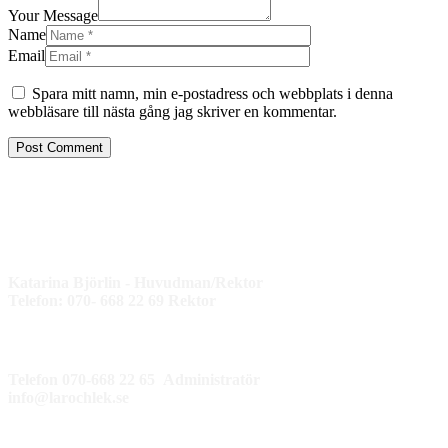
Your Message
Name
Email
Spara mitt namn, min e-postadress och webbplats i denna
webbläsare till nästa gång jag skriver en kommentar.
Katarina Björlin - Huvudman/Rektor
Telefon: 070- 668 22 69 Rektor
Telefon 070-668 22 65 Administratör
info@larochlek.se