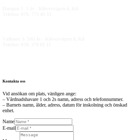
Dungen 1- 3 år - Klövervägen 6, Kil
Telefon: 076- 773 49 33
Vallmon 3- 5(6) år - Klövervägen 8, Kil
Telefon: 070- 370 81 11
Kontakta oss
Vid ansökan om plats, vänligen ange:
– Vårdnadshavare 1 och 2s namn, adress och telefonnummer.
– Barnets namn, ålder, adress, datum för inskolning och önskad
enhet.
Name
E-mail